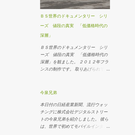
SUICAをインストールしていたこと
もあり、JR系のアプリはすべて
ＢＳ世界のドキュメンタリー シリ
Touch ID認証のほうにまとめており
ーズ 値段の真実 「低価格時代の
ました。 しかし・・・、Touch ID認
証がぜんぜん機能的にダメになった
深層」
ので、顔認証のiPhoneにモバイル
ＢＳ世界のドキュメンタリー シリ
SUICA・JREポイント・えきねっとア
ーズ 値段の真実 「低価格時代の
プリをインストールすることにしま
深層」を観ました。 ２０１２年フラ
した。 その顛末をまとめておきま
ンスの制作です。 取りあげられてい
す。
るのは、アイルランドのＬＬＣ ライ
アンエアー、ドイツのハードディス
カウントストア、ルーマニアの養豚
今泉兄弟
場や自動車製造工場などなど。 制作
本日付の日経産業新聞、流行ウォッ
者の意図はとても哲学的で、ディス
チングに株式会社デジタルストリー
カウントが蔓延することそのもの
トの今泉兄弟を紹介しました。 彼ら
が、人生をディスカウントさせてい
は、世界で初めてモバイルインター
る、というもの。低所得者を救うデ
ネットで利用できる 検索エンジン
ィスカウントが、労働賃金や労働条