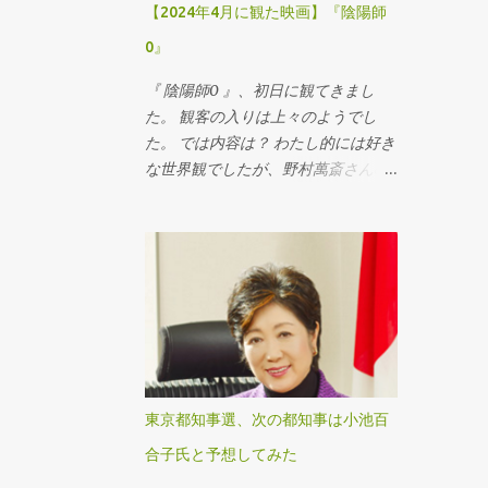
【2024年4月に観た映画】『陰陽師
げる役は講師 (こうじ) ，勝負の審判
は判者 (はんじゃ) ，勝負の記録係は
0』
籌刺 (かずさし) という。 とコトバン
『 陰陽師0 』、初日に観てきまし
クに説明がありました。 大人数で和
た。 観客の入りは上々のようでし
歌を詠む、という遊びは、その後、
た。 では内容は？ わたし的には好き
連歌という多人数で和歌を詠む遊び
な世界観でしたが、野村萬斎さんの
を生み出したり、連歌も百首詠むよ
『 陰陽師 』とは、ちょっと？ い
うな形式の遊びも現れたりして、ど
や、かなり違います。
んだけ日本人は和歌好きなんだ、っ
て感じです。 Twitter は、世界で一
番、日本人が利用していると聞いた
ことがあります。 また...
東京都知事選、次の都知事は小池百
合子氏と予想してみた