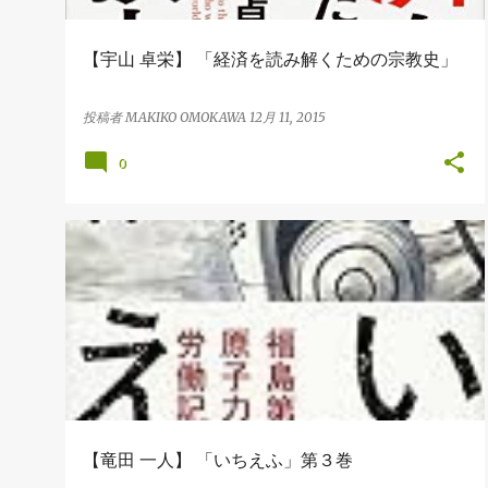
【宇山 卓栄】 「経済を読み解くための宗教史」
投稿者
MAKIKO OMOKAWA
12月 11, 2015
0
BOOK
【竜田 一人】 「いちえふ」第３巻