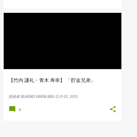
BOOK
【竹内 謙礼・青木 寿幸】 「貯金兄弟」
投稿者
MAKIKO OMOKAWA
12月 01, 2015
0