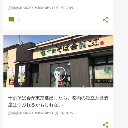
投稿者
MAKIKO OMOKAWA
12月 06, 2015
0
FOOD
TRAVEL
東日本大震災
十割そば会が東京進出したら、都内の独立系蕎麦
屋はつぶれるかもしれない
投稿者
MAKIKO OMOKAWA
12月 04, 2015