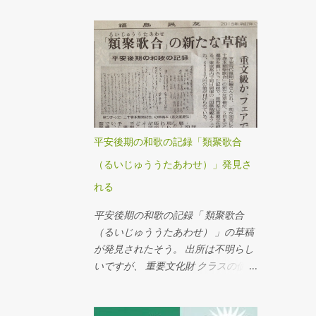
「OH!NEW?（おニュー）」 をビジ
件をディスカウントしているのだと
ネスにした、業界では有名人です。
いうのです。 いずれの事例も、１０
彼らとの出会いは、多分1999年、彼
年位前の日本をほうふつとさせまし
らが創業してまもない頃だったよう
た。 派遣契約のパイロットやキャビ
な気がします。電通を通じて紹介さ
ンアテンダントの話は、高額な社会
れ、何度か仕事もご一緒させていた
保障費の会社負担軽減へとつながり
だきました。 当時も、そして現在も
ます。 ドイツのハードディスカウン
彼らのアイデアのすばらしさには一
トストアの事例は、さらに日本的で
平安後期の和歌の記録「類聚歌合
目置いていたのですが、今回はポイ
す。 従業員をマニュアルで縛り、従
（るいじゅううたあわせ）」発見さ
ントを使ったネット上のイベントを
業員同士を高度に組織化していま
行うというので、取材させていただ
す。しかし、その内容は、日本のコ
れる
きました。イベントについての詳細
ンビニやスーパーのものと、大きな
平安後期の和歌の記録「 類聚歌合
は日経産業新聞をお読みください。
乖離があるわけではありません。 ル
（るいじゅううたあわせ） 」の草稿
ーマニアの養豚場は、米国資本です
が発見されたそう。 出所は不明らし
ので、ディスカウントというより
いですが、 重要文化財 クラスの価値
は、ローコストを求めてルーマニア
があるんだそうです。 実家の蔵から
にやってきたが、環境汚染になって
も、こういうものが出てきてほしい
いる、というもので、ディスカウン