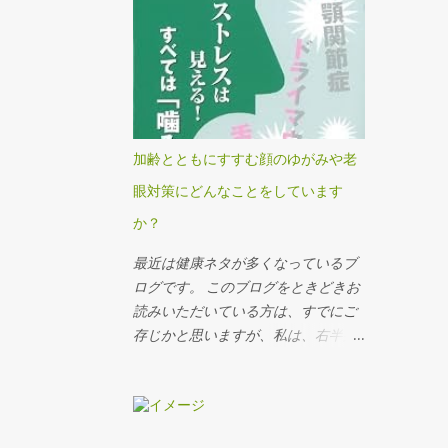
です。 さて、「類聚歌合」です。 e
トのテーマからすると、すこしずれ
国宝という、国立文化財機構の4つの
ているかな、と感じます。 フランス
国立博物館 （東京国立博物館、京都
をはじめとするヨーロッパ各国は、
国立博物館、 奈良国立博物館、九州
長い不況に苦しんでいます。 その中
国立博物館）が 所蔵する国宝・重要
で活況を呈するディスカウンター達
文化財の高精細画像を、多言語（日
を取りあげ、彼らの利益の源泉が何
本語、英語、フランス語、中国語、
か、それは不当なものではないの
加齢とともにすすむ顔のゆがみや老
韓国語）による解説とともに観られ
か、といった社会主義的な視点で番
眼対策にどんなことをしています
る、というサイトがあります。
組を構成しています。 日本では当た
http://www.emuseum.jp/ これによる
り前のことが、ヨーロッパ、とくに
か？
と、 「類聚歌合」は平安時代の歌合
フランスでは大問題にされている理
最近は健康ネタが多くなっているブ
集で「二十巻本歌合」とも呼ばれ
由のひとつに、歴史に裏打ちされた
ログです。 このブログをときどきお
る。 藤原頼道が歌合文献の集成を企
国民性があると思います。 これは、
読みいただいている方は、すでにご
画し、46度の歌合を収めた「十巻本
レストランの予約システムをインタ
存じかと思いますが、私は、右半身
歌合」が編纂されたが、これは完成
ーナショナルに展開している オープ
に様々なトラブルを抱えています。
をみなかった。 これにならいさらに
ンテーブル の日本社長で、本社マネ
右の股関節の痛み、右足のつま先の
規模の大きい集成が企図されたもの
ジメントにも入っている手嶋 雅夫さ
痛み、右足ふくらはぎの冷え、など
が、この「二十巻本歌合」である。
んにお話を聞いたときのことです。
など、40代に入る頃から徐々に顕在
その成立は、元永・大治(1118～31年)
オープンテーブルのような、効率を