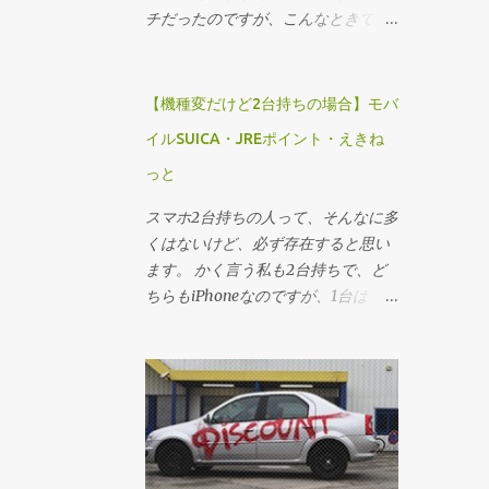
チだったのですが、こんなときでも
ないとやらないのがバーベキューな
ので、晴天にめぐまれた８日のラン
チはバーベキューにしました。 モッ
【機種変だけど2台持ちの場合】モバ
コウバラ 最年少が大学４年生、最高
イルSUICA・JREポイント・えきね
齢は８０歳にちかい父、の３世代が
っと
住む我が家。 バーベキューのメニュ
ーにも工夫が必要です。
スマホ2台持ちの人って、そんなに多
くはないけど、必ず存在すると思い
ます。 かく言う私も2台持ちで、ど
ちらもiPhoneなのですが、1台は
Touch ID認証のもので、もう一台が
顔認証のものです。 Touch ID認証の
ほうが、購入直後に画面が粉々に割
れてしまうほどの衝撃を与えてしま
って、Touch ID認証がときどきバカ
になるという代物でした。 それで
も、利用できていたので、モバイル