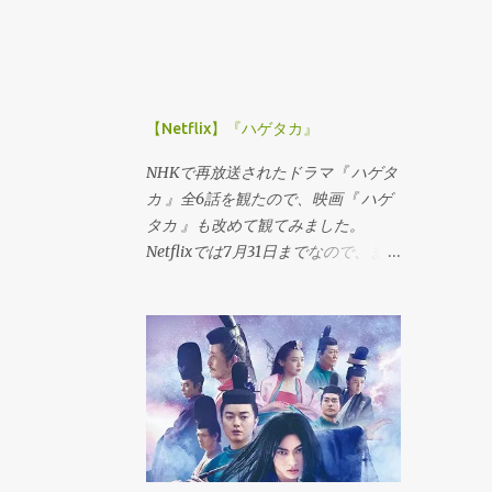
化してきました。 同じように、顔の
頃と推測されているが、30年余をか
求めるサービスは、ユダヤ的なもの
ゆがみも、40代に入る頃から気にな
け断続的に編纂がおこなわれ、最終
なので、フランスのレストランには
るようになってきました。 メガネや
的には藤原忠道が大きく関与した。
なじまない、のだそうです。 過去に
サングラスをする人なら、顔のゆが
200余度の歌合を収めた二十巻本歌
進出したけれども、結局撤退した経
みに気づきやすいと思いますが、斜
合の筆跡は、20余種に分かれてお
験をお持ちで、なるほどな、とその
【Netflix】『ハゲタカ』
めになります。 右半身にトラブルを
り、平安時代後期の書風を伝える重
時は思ったものです。 ディスカウン
抱えている私の場合、顔の右側が下
要な作品である。 という、大変貴重
ターの目指すところは、徹底した効
NHKで再放送されたドラマ『 ハゲタ
がってくるのです。 それも年々ひど
なものらしいです。 平安貴族という
率化です。 それが、フランス人にと
カ 』全6話を観たので、映画『 ハゲ
くなるばかりだったのですが、2015
と和歌。 アニメ「 おじゃる丸 」で
って違和感がある、というだけのこ
タカ 』も改めて観てみました。
年の2月にKatsuyoさんと出会ったこ
はよく出てきますし、大河ドラマ「
となのかもしれません。...
Netflixでは7月31日までなので、まだ
とによって、顔のゆがみには歯止め
平清盛 」でも、ドラマなのに画面に
観ていない方はお早めにどうぞ。
がかかっているのです。
和歌が表示されるという演出がなさ
れ、ちょっと驚いた記憶がありま
す。 ちなみに、歌合というのは、 和
歌の作者が左右に分れて出題された
歌題を歌に詠み，これを合せ比べて
優劣を競う文学遊戯。左右にはそれ
ぞれの味方である方人 (かとうど) が
つく。進行係は読師 (とくし) ，読上