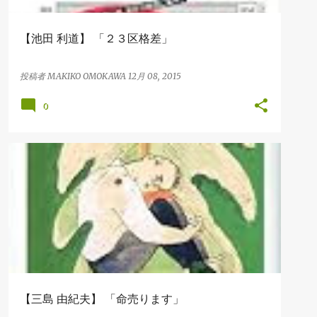
【池田 利道】 「２３区格差」
投稿者
MAKIKO OMOKAWA
12月 08, 2015
0
BOOK
【三島 由紀夫】 「命売ります」