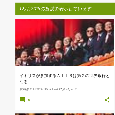
12月, 2015の投稿を表示しています
投
BRICS
ECONOMY
香港
稿
イギリスが参加するＡＩＩＢは第２の世界銀行と
なる
投稿者
MAKIKO OMOKAWA
12月 24, 2015
0