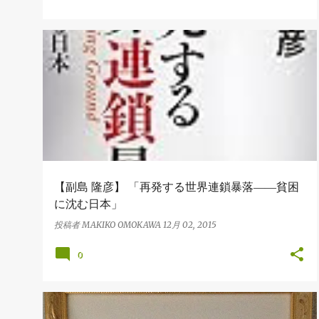
BOOK
【副島 隆彦】 「再発する世界連鎖暴落――貧困
に沈む日本」
投稿者
MAKIKO OMOKAWA
12月 02, 2015
0
SHOPPING
TRAVEL
パワースポット