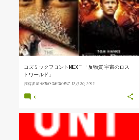
INTERESTING ISSUE
コズミックフロントNEXT 「反物質 宇宙のロス
トワールド」
投稿者
MAKIKO OMOKAWA
12月 20, 2015
0
BRICS
MANAGEMENT
+
日本企業はなぜ海外進出に失敗するのか