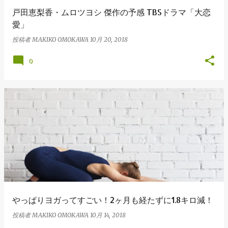
戸田恵梨香・ムロツヨシ 傑作の予感 TBSドラマ「大恋
愛」
投稿者
MAKIKO OMOKAWA
10月 20, 2018
0
やっぱりヨガってすごい！2ヶ月も経たずに1.8キロ減！
投稿者
MAKIKO OMOKAWA
10月 14, 2018