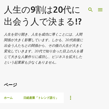
スキップしてメイン コンテンツに移動
人生の9割は20代に
出会う人で決まる!?
人生を切り開き、人生を成功に導くことには、人間
関係が大きく影響しています。しかも、20代前後に
出会う人たちとの関係から、その後の人生が大きく
変化していきます。20代で知り合った目上の人を通
じて大きな人脈作りに成功し、ビジネスを拡大した
という起業家も少なくありません。
ページ
ホーム
日経産業「トレンド語り」