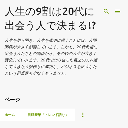
スキップしてメイン コンテンツに移動
人生の9割は20代に
出会う人で決まる!?
人生を切り開き、人生を成功に導くことには、人間
関係が大きく影響しています。しかも、20代前後に
出会う人たちとの関係から、その後の人生が大きく
変化していきます。20代で知り合った目上の人を通
じて大きな人脈作りに成功し、ビジネスを拡大した
という起業家も少なくありません。
ページ
ホーム
日経産業「トレンド語り」