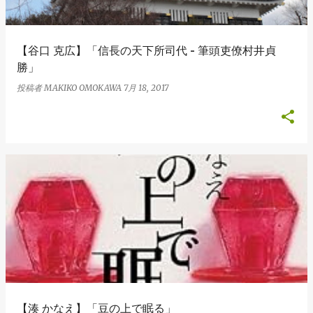
【谷口 克広】「信長の天下所司代 - 筆頭吏僚村井貞
勝」
投稿者
MAKIKO OMOKAWA
7月 18, 2017
【湊 かなえ】「豆の上で眠る」