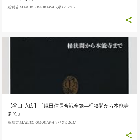
投稿者
MAKIKO OMOKAWA
7月 12, 2017
【谷口 克広】「織田信長合戦全録―桶狭間から本能寺
まで」
投稿者
MAKIKO OMOKAWA
7月 07, 2017