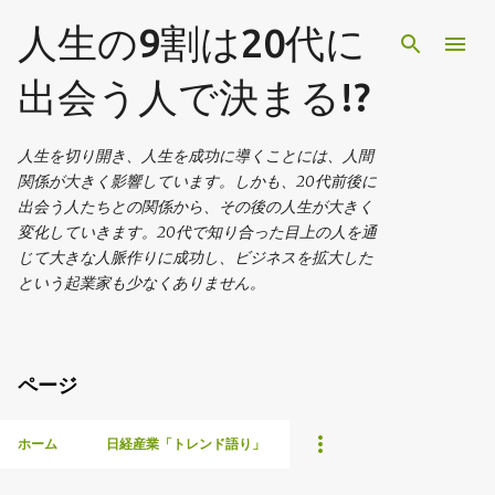
スキップしてメイン コンテンツに移動
人生の9割は20代に
出会う人で決まる!?
人生を切り開き、人生を成功に導くことには、人間
関係が大きく影響しています。しかも、20代前後に
出会う人たちとの関係から、その後の人生が大きく
変化していきます。20代で知り合った目上の人を通
じて大きな人脈作りに成功し、ビジネスを拡大した
という起業家も少なくありません。
ページ
ホーム
日経産業「トレンド語り」