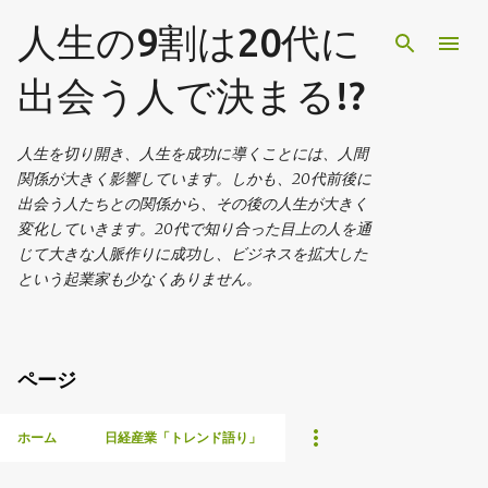
スキップしてメイン コンテンツに移動
人生の9割は20代に
出会う人で決まる!?
人生を切り開き、人生を成功に導くことには、人間
関係が大きく影響しています。しかも、20代前後に
出会う人たちとの関係から、その後の人生が大きく
変化していきます。20代で知り合った目上の人を通
じて大きな人脈作りに成功し、ビジネスを拡大した
という起業家も少なくありません。
ページ
ホーム
日経産業「トレンド語り」