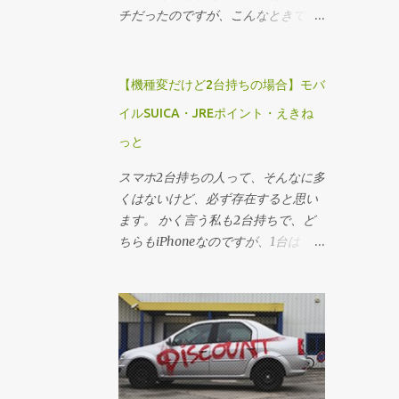
チだったのですが、こんなときでも
ないとやらないのがバーベキューな
ので、晴天にめぐまれた８日のラン
チはバーベキューにしました。 モッ
【機種変だけど2台持ちの場合】モバ
コウバラ 最年少が大学４年生、最高
イルSUICA・JREポイント・えきね
齢は８０歳にちかい父、の３世代が
っと
住む我が家。 バーベキューのメニュ
ーにも工夫が必要です。
スマホ2台持ちの人って、そんなに多
くはないけど、必ず存在すると思い
ます。 かく言う私も2台持ちで、ど
ちらもiPhoneなのですが、1台は
Touch ID認証のもので、もう一台が
顔認証のものです。 Touch ID認証の
ほうが、購入直後に画面が粉々に割
れてしまうほどの衝撃を与えてしま
って、Touch ID認証がときどきバカ
になるという代物でした。 それで
も、利用できていたので、モバイル