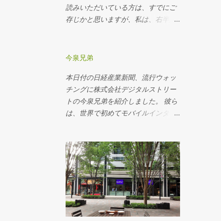
求めるサービスは、ユダヤ的なもの
読みいただいている方は、すでにご
画し、46度の歌合を収めた「十巻本
なので、フランスのレストランには
存じかと思いますが、私は、右半身
歌合」が編纂されたが、これは完成
なじまない、のだそうです。 過去に
に様々なトラブルを抱えています。
をみなかった。 これにならいさらに
進出したけれども、結局撤退した経
右の股関節の痛み、右足のつま先の
規模の大きい集成が企図されたもの
験をお持ちで、なるほどな、とその
痛み、右足ふくらはぎの冷え、など
が、この「二十巻本歌合」である。
今泉兄弟
時は思ったものです。 ディスカウン
など、40代に入る頃から徐々に顕在
その成立は、元永・大治(1118～31年)
ターの目指すところは、徹底した効
本日付の日経産業新聞、流行ウォッ
化してきました。 同じように、顔の
頃と推測されているが、30年余をか
率化です。 それが、フランス人にと
チングに株式会社デジタルストリー
ゆがみも、40代に入る頃から気にな
け断続的に編纂がおこなわれ、最終
って違和感がある、というだけのこ
トの今泉兄弟を紹介しました。 彼ら
るようになってきました。 メガネや
的には藤原忠道が大きく関与した。
となのかもしれません。...
は、世界で初めてモバイルインター
サングラスをする人なら、顔のゆが
200余度の歌合を収めた二十巻本歌
ネットで利用できる 検索エンジン
みに気づきやすいと思いますが、斜
合の筆跡は、20余種に分かれてお
「OH!NEW?（おニュー）」 をビジ
めになります。 右半身にトラブルを
り、平安時代後期の書風を伝える重
ネスにした、業界では有名人です。
抱えている私の場合、顔の右側が下
要な作品である。 という、大変貴重
彼らとの出会いは、多分1999年、彼
がってくるのです。 それも年々ひど
なものらしいです。 平安貴族という
らが創業してまもない頃だったよう
くなるばかりだったのですが、2015
と和歌。 アニメ「 おじゃる丸 」で
な気がします。電通を通じて紹介さ
年の2月にKatsuyoさんと出会ったこ
はよく出てきますし、大河ドラマ「
れ、何度か仕事もご一緒させていた
とによって、顔のゆがみには歯止め
平清盛 」でも、ドラマなのに画面に
だきました。 当時も、そして現在も
がかかっているのです。
和歌が表示されるという演出がなさ
彼らのアイデアのすばらしさには一