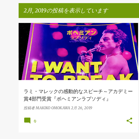
2月, 2019の投稿を表示しています
投
MOVIE
MUSIC
外国人材
稿
ラミ・マレックの感動的なスピーチ～アカデミー
賞4部門受賞『ボヘミアンラプソディ』
投稿者
MAKIKO OMOKAWA
2月 26, 2019
0