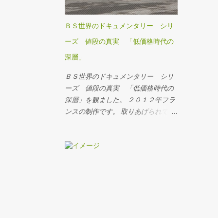
SUICAをインストールしていたこと
もあり、JR系のアプリはすべて
ＢＳ世界のドキュメンタリー シリ
Touch ID認証のほうにまとめており
ーズ 値段の真実 「低価格時代の
ました。 しかし・・・、Touch ID認
証がぜんぜん機能的にダメになった
深層」
ので、顔認証のiPhoneにモバイル
ＢＳ世界のドキュメンタリー シリ
SUICA・JREポイント・えきねっとア
ーズ 値段の真実 「低価格時代の
プリをインストールすることにしま
深層」を観ました。 ２０１２年フラ
した。 その顛末をまとめておきま
ンスの制作です。 取りあげられてい
す。
るのは、アイルランドのＬＬＣ ライ
アンエアー、ドイツのハードディス
カウントストア、ルーマニアの養豚
場や自動車製造工場などなど。 制作
者の意図はとても哲学的で、ディス
カウントが蔓延することそのもの
が、人生をディスカウントさせてい
る、というもの。低所得者を救うデ
ィスカウントが、労働賃金や労働条