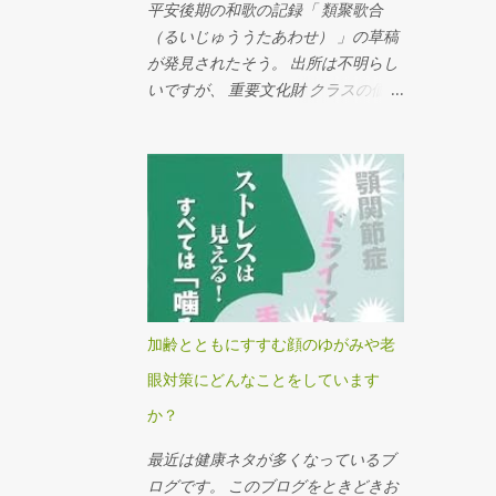
トのテーマからすると、すこしずれ
平安後期の和歌の記録「 類聚歌合
ているかな、と感じます。 フランス
（るいじゅううたあわせ） 」の草稿
をはじめとするヨーロッパ各国は、
が発見されたそう。 出所は不明らし
長い不況に苦しんでいます。 その中
いですが、 重要文化財 クラスの価値
で活況を呈するディスカウンター達
があるんだそうです。 実家の蔵から
を取りあげ、彼らの利益の源泉が何
も、こういうものが出てきてほしい
か、それは不当なものではないの
です。 さて、「類聚歌合」です。 e
か、といった社会主義的な視点で番
国宝という、国立文化財機構の4つの
組を構成しています。 日本では当た
国立博物館 （東京国立博物館、京都
り前のことが、ヨーロッパ、とくに
国立博物館、 奈良国立博物館、九州
フランスでは大問題にされている理
国立博物館）が 所蔵する国宝・重要
由のひとつに、歴史に裏打ちされた
文化財の高精細画像を、多言語（日
国民性があると思います。 これは、
本語、英語、フランス語、中国語、
加齢とともにすすむ顔のゆがみや老
レストランの予約システムをインタ
韓国語）による解説とともに観られ
ーナショナルに展開している オープ
眼対策にどんなことをしています
る、というサイトがあります。
ンテーブル の日本社長で、本社マネ
http://www.emuseum.jp/ これによる
か？
ジメントにも入っている手嶋 雅夫さ
と、 「類聚歌合」は平安時代の歌合
んにお話を聞いたときのことです。
最近は健康ネタが多くなっているブ
集で「二十巻本歌合」とも呼ばれ
オープンテーブルのような、効率を
ログです。 このブログをときどきお
る。 藤原頼道が歌合文献の集成を企