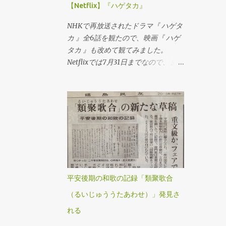
【Netflix】『ハゲタカ』
件をディスカウントしているのだと
いうのです。 いずれの事例も、１０
NHKで再放送されたドラマ『 ハゲタ
年位前の日本をほうふつとさせまし
カ 』全6話を観たので、映画『 ハゲ
た。 派遣契約のパイロットやキャビ
タカ 』も改めて観てみました。
ンアテンダントの話は、高額な社会
Netflixでは7月31日までなので、まだ
保障費の会社負担軽減へとつながり
観ていない方はお早めにどうぞ。
ます。 ドイツのハードディスカウン
トストアの事例は、さらに日本的で
す。 従業員をマニュアルで縛り、従
業員同士を高度に組織化していま
す。しかし、その内容は、日本のコ
ンビニやスーパーのものと、大きな
乖離があるわけではありません。 ル
ーマニアの養豚場は、米国資本です
平安後期の和歌の記録「類聚歌合
ので、ディスカウントというより
は、ローコストを求めてルーマニア
（るいじゅううたあわせ）」発見さ
にやってきたが、環境汚染になって
れる
いる、というもので、ディスカウン