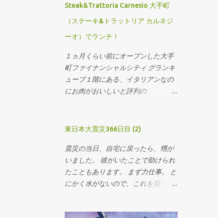
れ、ちょっと驚いた記憶がありま
Steak&Trattoria Carnesio 大手町
目置いていたのですが、今回はポイ
す。 ちなみに、歌合というのは、 和
（ステーキ&トラットリア カルネジ
ントを使ったネット上のイベントを
歌の作者が左右に分れて出題された
行うというので、取材させていただ
歌題を歌に詠み，これを合せ比べて
ーオ）でランチ！
きました。イベントについての詳細
優劣を競う文学遊戯。左右にはそれ
１ヵ月くらい前にオープンした大手
は日経産業新聞をお読みください。
ぞれの味方である方人 (かとうど) が
町ファイナンシャルシティ グランキ
つく。進行係は読師 (とくし) ，読上
ューブ１階にある、イタリアンなの
げる役は講師 (こうじ) ，勝負の審判
にお肉がおいしいと評判の
は判者 (はんじゃ) ，勝負の記録係は
「Steak&Trattoria Carnesio 大手町
籌刺 (かずさし) という。 とコトバン
（ステーキ&トラットリア カルネジ
クに説明がありました。 大人数で和
ーオ）」に行ってきました。 こちら
歌を詠む、という遊びは、その後、
東日本大震災366日目 (2)
恵比寿のほうが評判で、今回大手町
連歌という多人数で和歌を詠む遊び
震災の当日、自宅に戻ったら、甥が
に進出したみたいですね。 外のお席
を生み出したり、連歌も百首詠むよ
いました。 彼がいたことで助けられ
も良さそうです
うな形式の遊びも現れたりして、ど
たこともあります。 まず力仕事。 と
んだけ日本人は和歌好きなんだ、っ
にかく水がないので、これを買って
て感じです。 Twitter は、世界で一
運ぶという仕事をしてもらいまし
番、日本人が利用していると聞いた
た。 身内として安心できたこと。 一
ことがあります。 また...