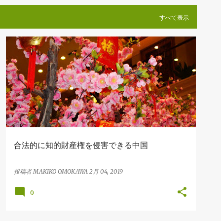
すべて表示
ECONOMY
MANAGEMENT
TECHNOLOGY
中国
中国進出
+
合法的に知的財産権を侵害できる中国
投稿者
MAKIKO OMOKAWA
2月 04, 2019
0