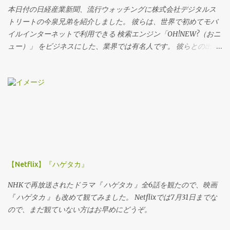
本日付の日経産業新聞、流行ウォッチングに株式会社デジタルス
の事例も、１０年位前の日本をほうふつとさせました。 派遣契約
トリートの今泉兄弟を紹介しました。 彼らは、世界で初めてモバ
のパイロットやキャビンアテンダントの話は、高額な社会保障費
イルインターネットで利用できる 検索エンジン「OH!NEW?（おニ
の会社負担軽減へとつながります。 ドイツのハードディスカウン
ュー）」 をビジネスにした、業界では有名人です。 彼らとの出会
トストアの事例は、さらに日本的です。 従業員をマニュアルで縛
いは、多分1999年、彼らが創業してまもない頃だったような気が
り、従業員同士を高度に組織化しています。しかし、その内容
します。電通を通じて紹介され、何度か仕事もご一緒させていた
は、日本のコンビニやスーパーのものと、大きな乖離があるわけ
だきました。 当時も、そして現在も彼らのアイデアのすばらしさ
ではありません。 ルーマニアの養豚場は、米国資本ですので、デ
には一目置いていたのですが、今回はポイントを使ったネット上
ィスカウントというよりは、ローコストを求めてルーマニアにや
のイベントを行うというので、取材させていただきました。イベ
ってきたが、環境汚染になっている、というもので、ディスカウ
ントについての詳細は日経産業新聞をお読みください。
ントのテーマからすると、すこしずれているかな、と感じます。
フランスをはじめとするヨーロッパ各国は、長い不況に苦しんで
います。 その中で活況を呈するディスカウンター達を取りあげ、
彼らの利益の源泉が何か、それは不当なものではないのか、とい
【Netflix】『ハゲタカ』
った社会主義的な視点で番組を構成しています。 日本では当たり
前のことが、ヨーロッパ、とくにフランスでは大問題にされてい
NHKで再放送されたドラマ『 ハゲタカ 』全6話を観たので、映画
る理由のひとつに、歴史に裏打ちされた国民性があると思いま
『 ハゲタカ 』も改めて観てみました。 Netflixでは7月31日までな
す。 これは、レストランの予約システムをインターナショナルに
ので、まだ観ていない方はお早めにどうぞ。
展開している オープンテーブル の日本社長で、本社マネジメント