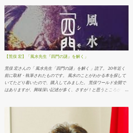
にも入っている手嶋 雅夫さんにお話を聞いたときのことです。 オ
ープンテーブルのような、効率を求めるサービスは、ユダヤ的な
ものなので、フランスのレストランにはなじまない、のだそうで
す。 過去に進出したけれども、結局撤退した経験をお持ちで、な
るほどな、とその時は思ったものです。 ディスカウンターの目指
すところは、徹底した効率化です。 それが、フランス人にとって
違和感がある、というだけのことなのかもしれません。...
【荒俣 宏】「風水先生『四門の謎』を解く」
荒俣 宏さんの「 風水先生「四門の謎」を解く 」読了。 20年近く
前に取材・執筆されたものです。 風水のことがわかる本を探して
いてたどり着いたので、購入してみました。 荒俣ワールド全開で
はありますが、興味深い記述が多く、さすが！と思うところが
多々あります。 風水先生「四門の謎」を解く 荒俣 宏 世界文化社
2000-01 売り上げランキング : 334603 Amazonで探す Kindleで探
す 7netで探す by ヨメレバ 四門とは？ まずタイトルにもある「四
門」とは、いったい何のことでしょうか。 簡単に書いてしまう
と、日本を鎮護するための４つの門のことで、東西南北の方位を
守るもののことです。 その４つの門が、常陸の国（現在の茨城