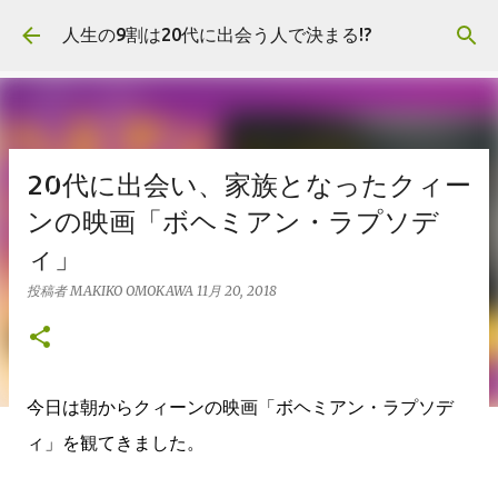
スキップしてメイン コンテンツに移動
人生の9割は20代に出会う人で決まる!?
20代に出会い、家族となったクィー
ンの映画「ボヘミアン・ラプソデ
ィ」
投稿者
MAKIKO OMOKAWA
11月 20, 2018
今日は朝からクィーンの映画「ボヘミアン・ラプソデ
ィ」を観てきました。