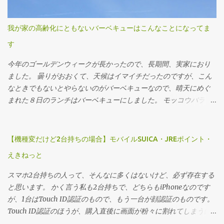
我が家の高齢化にともないバーベキューはこんなことになってま
す
今年のゴールデンウィークが長かったので、長期間、実家におり
ました。 曇りがおおくて、天候はイマイチだったのですが、こん
なときでもないとやらないのがバーベキューなので、晴天にめぐ
まれた８日のランチはバーベキューにしました。 モッコウバラ 最
年少が大学４年生、最高齢は８０歳にちかい父、の３世代が住む
我が家。 バーベキューのメニューにも工夫が必要です。
【機種変だけど2台持ちの場合】モバイルSUICA・JREポイント・
えきねっと
スマホ2台持ちの人って、そんなに多くはないけど、必ず存在する
と思います。 かく言う私も2台持ちで、どちらもiPhoneなのです
が、1台はTouch ID認証のもので、もう一台が顔認証のものです。
Touch ID認証のほうが、購入直後に画面が粉々に割れてしまうほ
どの衝撃を与えてしまって、Touch ID認証がときどきバカになる