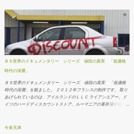
という代物でした。 それでも、利用できていたので、モバイル
SUICAをインストールしていたこともあり、JR系のアプリはすべて
Touch ID認証のほうにまとめておりました。 しかし・・・、
Touch ID認証がぜんぜん機能的にダメになったので、顔認証の
iPhoneにモバイルSUICA・JREポイント・えきねっとアプリをイン
ストールすることにしました。 その顛末をまとめておきます。
ＢＳ世界のドキュメンタリー シリーズ 値段の真実 「低価格
時代の深層」
ＢＳ世界のドキュメンタリー シリーズ 値段の真実 「低価格
時代の深層」を観ました。 ２０１２年フランスの制作です。 取り
あげられているのは、アイルランドのＬＬＣ ライアンエアー、ド
イツのハードディスカウントストア、ルーマニアの養豚場や自動
車製造工場などなど。 制作者の意図はとても哲学的で、ディスカ
ウントが蔓延することそのものが、人生をディスカウントさせて
いる、というもの。低所得者を救うディスカウントが、労働賃金
今泉兄弟
や労働条件をディスカウントしているのだというのです。 いずれ