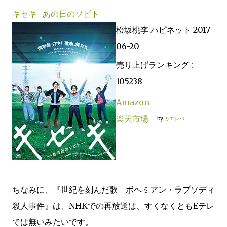
キセキ -あの日のソビト-
松坂桃李 ハピネット 2017-
06-20
売り上げランキング :
105238
Amazon
楽天市場
by
カエレバ
ちなみに、『世紀を刻んだ歌 ボヘミアン・ラプソディ
殺人事件』は、NHKでの再放送は、すくなくともEテレ
では無いみたいです。