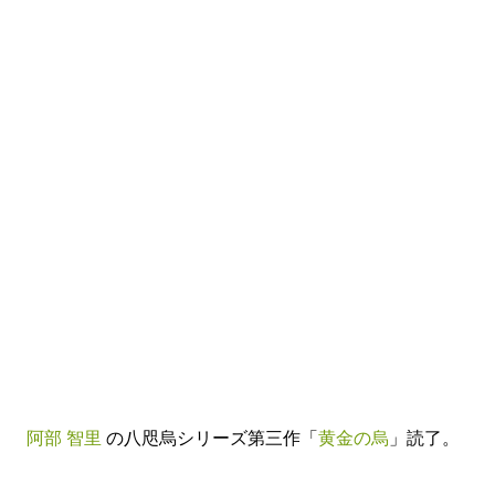
阿部 智里
の八咫烏シリーズ第三作「
黄金の烏
」読了。