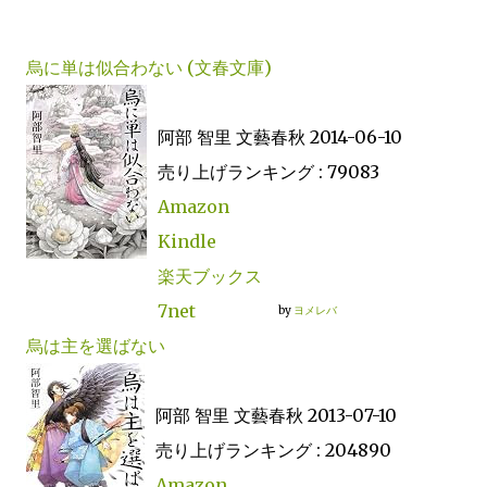
烏に単は似合わない (文春文庫)
阿部 智里 文藝春秋 2014-06-10
売り上げランキング : 79083
Amazon
Kindle
楽天ブックス
7net
by
ヨメレバ
烏は主を選ばない
阿部 智里 文藝春秋 2013-07-10
売り上げランキング : 204890
Amazon