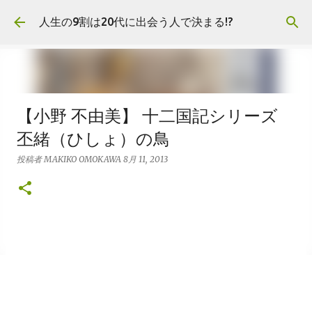
スキップしてメイン コンテンツに移動
人生の9割は20代に出会う人で決まる!?
【小野 不由美】 十二国記シリーズ
丕緒（ひしょ）の鳥
投稿者
MAKIKO OMOKAWA
8月 11, 2013