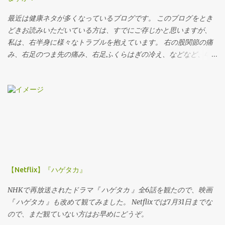
るほどな、とその時は思ったものです。 ディスカウンターの目指
原忠道が大きく関与した。 200余度の歌合を収めた二十巻本歌合
すところは、徹底した効率化です。 それが、フランス人にとって
最近は健康ネタが多くなっているブログです。 このブログをとき
の筆跡は、20余種に分かれており、平安時代後期の書風を伝える
違和感がある、というだけのことなのかもしれません。...
どきお読みいただいている方は、すでにご存じかと思いますが、
重要な作品である。 という、大変貴重なものらしいです。 平安貴
私は、右半身に様々なトラブルを抱えています。 右の股関節の痛
族というと和歌。 アニメ「 おじゃる丸 」ではよく出てきますし、
み、右足のつま先の痛み、右足ふくらはぎの冷え、などなど、40
大河ドラマ「 平清盛 」でも、ドラマなのに画面に和歌が表示され
代に入る頃から徐々に顕在化してきました。 同じように、顔のゆ
るという演出がなされ、ちょっと驚いた記憶があります。 ちなみ
がみも、40代に入る頃から気になるようになってきました。 メガ
に、歌合というのは、 和歌の作者が左右に分れて出題された歌題
ネやサングラスをする人なら、顔のゆがみに気づきやすいと思い
を歌に詠み，これを合せ比べて優劣を競う文学遊戯。左右にはそ
ますが、斜めになります。 右半身にトラブルを抱えている私の場
れぞれの味方である方人 (かとうど) がつく。進行係は読師 (とく
合、顔の右側が下がってくるのです。 それも年々ひどくなるばか
し) ，読上げる役は講師 (こうじ) ，勝負の審判は判者 (はんじゃ)
りだったのですが、2015年の2月にKatsuyoさんと出会ったことに
，勝負の記録係は籌刺 (かずさし) という。 とコトバンクに説明が
よって、顔のゆがみには歯止めがかかっているのです。
ありました。 大人数で和歌を詠む、という遊びは、その後、連歌
という多人数で和歌を詠む遊びを生み出したり、連歌も百首詠む
ような形式の遊びも現れたりして、どんだけ日本人は和歌好きな
【Netflix】『ハゲタカ』
んだ、って感じです。 Twitter は、世界で一番、日本人が利用して
NHKで再放送されたドラマ『 ハゲタカ 』全6話を観たので、映画
いると聞いたことがあります。 また...
『 ハゲタカ 』も改めて観てみました。 Netflixでは7月31日までな
ので、まだ観ていない方はお早めにどうぞ。