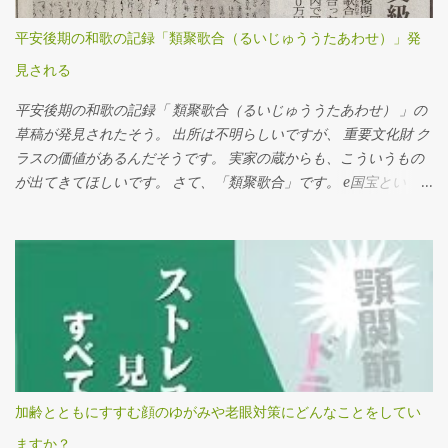
トストアの事例は、さらに日本的です。 従業員をマニュアルで縛
り、従業員同士を高度に組織化しています。しかし、その内容
平安後期の和歌の記録「類聚歌合（るいじゅううたあわせ）」発
は、日本のコンビニやスーパーのものと、大きな乖離があるわけ
見される
ではありません。 ルーマニアの養豚場は、米国資本ですので、デ
ィスカウントというよりは、ローコストを求めてルーマニアにや
平安後期の和歌の記録「 類聚歌合（るいじゅううたあわせ） 」の
ってきたが、環境汚染になっている、というもので、ディスカウ
草稿が発見されたそう。 出所は不明らしいですが、 重要文化財 ク
ントのテーマからすると、すこしずれているかな、と感じます。
ラスの価値があるんだそうです。 実家の蔵からも、こういうもの
フランスをはじめとするヨーロッパ各国は、長い不況に苦しんで
が出てきてほしいです。 さて、「類聚歌合」です。 e国宝とい
います。 その中で活況を呈するディスカウンター達を取りあげ、
う、国立文化財機構の4つの国立博物館 （東京国立博物館、京都国
彼らの利益の源泉が何か、それは不当なものではないのか、とい
立博物館、 奈良国立博物館、九州国立博物館）が 所蔵する国宝・
った社会主義的な視点で番組を構成しています。 日本では当たり
重要文化財の高精細画像を、多言語（日本語、英語、フランス
前のことが、ヨーロッパ、とくにフランスでは大問題にされてい
語、中国語、韓国語）による解説とともに観られる、というサイ
る理由のひとつに、歴史に裏打ちされた国民性があると思いま
トがあります。 http://www.emuseum.jp/ これによると、 「類聚
す。 これは、レストランの予約システムをインターナショナルに
歌合」は平安時代の歌合集で「二十巻本歌合」とも呼ばれる。 藤
展開している オープンテーブル の日本社長で、本社マネジメント
原頼道が歌合文献の集成を企画し、46度の歌合を収めた「十巻本
にも入っている手嶋 雅夫さんにお話を聞いたときのことです。 オ
歌合」が編纂されたが、これは完成をみなかった。 これにならい
ープンテーブルのような、効率を求めるサービスは、ユダヤ的な
さらに規模の大きい集成が企図されたものが、この「二十巻本歌
ものなので、フランスのレストランにはなじまない、のだそうで
加齢とともにすすむ顔のゆがみや老眼対策にどんなことをしてい
合」である。その成立は、元永・大治(1118～31年)頃と推測されて
す。 過去に進出したけれども、結局撤退した経験をお持ちで、な
ますか？
いるが、30年余をかけ断続的に編纂がおこなわれ、最終的には藤