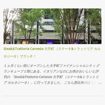
Steak&Trattoria Carnesio 大手町 （ステーキ&トラットリア カル
ネジーオ）でランチ！
１ヵ月くらい前にオープンした大手町ファイナンシャルシティ グ
ランキューブ１階にある、イタリアンなのにお肉がおいしいと評
判の 「Steak&Trattoria Carnesio 大手町 （ステーキ&トラットリ
ア カルネジーオ）」に行ってきました。 こちら恵比寿のほうが評
判で、今回大手町に進出したみたいですね。 外のお席も良さそう
です