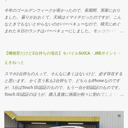
今年のゴールデンウィークが長かったので、長期間、実家におり
ました。 曇りがおおくて、天候はイマイチだったのですが、こん
なときでもないとやらないのがバーベキューなので、晴天にめぐ
まれた８日のランチはバーベキューにしました。 モッコウバラ 最
年少が大学４年生、最高齢は８０歳にちかい父、の３世代が住む
我が家。 バーベキューのメニューにも工夫が必要です。
【機種変だけど2台持ちの場合】モバイルSUICA・JREポイント・
えきねっと
スマホ2台持ちの人って、そんなに多くはないけど、必ず存在する
と思います。 かく言う私も2台持ちで、どちらもiPhoneなのです
が、1台はTouch ID認証のもので、もう一台が顔認証のものです。
Touch ID認証のほうが、購入直後に画面が粉々に割れてしまうほ
どの衝撃を与えてしまって、Touch ID認証がときどきバカになる
という代物でした。 それでも、利用できていたので、モバイル
SUICAをインストールしていたこともあり、JR系のアプリはすべて
Touch ID認証のほうにまとめておりました。 しかし・・・、