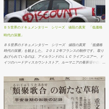
Touch ID認証がぜんぜん機能的にダメになったので、顔認証の
iPhoneにモバイルSUICA・JREポイント・えきねっとアプリをイン
ストールすることにしました。 その顛末をまとめておきます。
ＢＳ世界のドキュメンタリー シリーズ 値段の真実 「低価格
時代の深層」
ＢＳ世界のドキュメンタリー シリーズ 値段の真実 「低価格
時代の深層」を観ました。 ２０１２年フランスの制作です。 取り
あげられているのは、アイルランドのＬＬＣ ライアンエアー、ド
イツのハードディスカウントストア、ルーマニアの養豚場や自動
車製造工場などなど。 制作者の意図はとても哲学的で、ディスカ
ウントが蔓延することそのものが、人生をディスカウントさせて
いる、というもの。低所得者を救うディスカウントが、労働賃金
や労働条件をディスカウントしているのだというのです。 いずれ
の事例も、１０年位前の日本をほうふつとさせました。 派遣契約
のパイロットやキャビンアテンダントの話は、高額な社会保障費
の会社負担軽減へとつながります。 ドイツのハードディスカウン