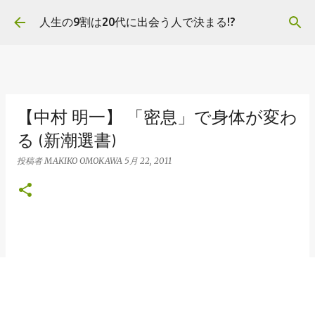
スキップしてメイン コンテンツに移動
人生の9割は20代に出会う人で決まる!?
【中村 明一】 「密息」で身体が変わ
る (新潮選書)
投稿者
MAKIKO OMOKAWA
5月 22, 2011