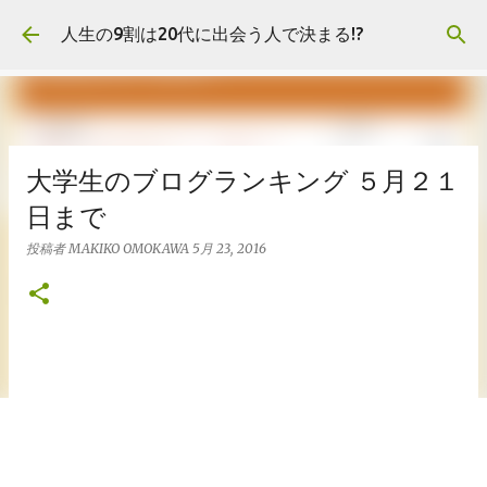
スキップしてメイン コンテンツに移動
人生の9割は20代に出会う人で決まる!?
大学生のブログランキング ５月２１
日まで
投稿者
MAKIKO OMOKAWA
5月 23, 2016