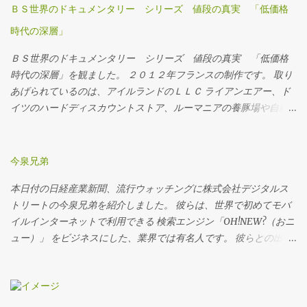
ＢＳ世界のドキュメンタリー シリーズ 値段の真実 「低価格
時代の深層」
ＢＳ世界のドキュメンタリー シリーズ 値段の真実 「低価格
時代の深層」を観ました。 ２０１２年フランスの制作です。 取り
あげられているのは、アイルランドのＬＬＣ ライアンエアー、ド
イツのハードディスカウントストア、ルーマニアの養豚場や自動
車製造工場などなど。 制作者の意図はとても哲学的で、ディスカ
ウントが蔓延することそのものが、人生をディスカウントさせて
いる、というもの。低所得者を救うディスカウントが、労働賃金
今泉兄弟
や労働条件をディスカウントしているのだというのです。 いずれ
本日付の日経産業新聞、流行ウォッチングに株式会社デジタルス
の事例も、１０年位前の日本をほうふつとさせました。 派遣契約
トリートの今泉兄弟を紹介しました。 彼らは、世界で初めてモバ
のパイロットやキャビンアテンダントの話は、高額な社会保障費
イルインターネットで利用できる 検索エンジン「OH!NEW?（おニ
の会社負担軽減へとつながります。 ドイツのハードディスカウン
ュー）」 をビジネスにした、業界では有名人です。 彼らとの出会
トストアの事例は、さらに日本的です。 従業員をマニュアルで縛
いは、多分1999年、彼らが創業してまもない頃だったような気が
り、従業員同士を高度に組織化しています。しかし、その内容
します。電通を通じて紹介され、何度か仕事もご一緒させていた
は、日本のコンビニやスーパーのものと、大きな乖離があるわけ
だきました。 当時も、そして現在も彼らのアイデアのすばらしさ
ではありません。 ルーマニアの養豚場は、米国資本ですので、デ
には一目置いていたのですが、今回はポイントを使ったネット上
ィスカウントというよりは、ローコストを求めてルーマニアにや