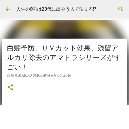
スキップしてメイン コンテンツに移動
人生の9割は20代に出会う人で決まる!?
白髪予防、ＵＶカット効果、残留ア
ルカリ除去のアマトラシリーズがす
ごい！
投稿者
MAKIKO OMOKAWA
6月 06, 2016