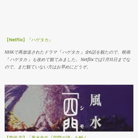
のイベントを行うというので、取材させていただきました。イベ
ってきたが、環境汚染になっている、というもので、ディスカウ
ントについての詳細は日経産業新聞をお読みください。
ントのテーマからすると、すこしずれているかな、と感じます。
フランスをはじめとするヨーロッパ各国は、長い不況に苦しんで
います。 その中で活況を呈するディスカウンター達を取りあげ、
彼らの利益の源泉が何か、それは不当なものではないのか、とい
【Netflix】『ハゲタカ』
った社会主義的な視点で番組を構成しています。 日本では当たり
前のことが、ヨーロッパ、とくにフランスでは大問題にされてい
NHKで再放送されたドラマ『 ハゲタカ 』全6話を観たので、映画
る理由のひとつに、歴史に裏打ちされた国民性があると思いま
『 ハゲタカ 』も改めて観てみました。 Netflixでは7月31日までな
す。 これは、レストランの予約システムをインターナショナルに
ので、まだ観ていない方はお早めにどうぞ。
展開している オープンテーブル の日本社長で、本社マネジメント
にも入っている手嶋 雅夫さんにお話を聞いたときのことです。 オ
ープンテーブルのような、効率を求めるサービスは、ユダヤ的な
ものなので、フランスのレストランにはなじまない、のだそうで
す。 過去に進出したけれども、結局撤退した経験をお持ちで、な
るほどな、とその時は思ったものです。 ディスカウンターの目指
すところは、徹底した効率化です。 それが、フランス人にとって
違和感がある、というだけのことなのかもしれません。...
【荒俣 宏】「風水先生『四門の謎』を解く」