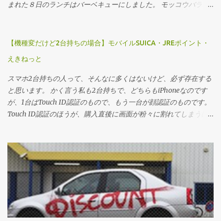
まれた８日のランチはバーベキューにしました。 モッコウバラ 最
年少が大学４年生、最高齢は８０歳にちかい父、の３世代が住む
我が家。 バーベキューのメニューにも工夫が必要です。
【機種変だけど2台持ちの場合】モバイルSUICA・JREポイント・
えきねっと
スマホ2台持ちの人って、そんなに多くはないけど、必ず存在する
と思います。 かく言う私も2台持ちで、どちらもiPhoneなのです
が、1台はTouch ID認証のもので、もう一台が顔認証のものです。
Touch ID認証のほうが、購入直後に画面が粉々に割れてしまうほ
どの衝撃を与えてしまって、Touch ID認証がときどきバカになる
という代物でした。 それでも、利用できていたので、モバイル
SUICAをインストールしていたこともあり、JR系のアプリはすべて
Touch ID認証のほうにまとめておりました。 しかし・・・、
Touch ID認証がぜんぜん機能的にダメになったので、顔認証の
iPhoneにモバイルSUICA・JREポイント・えきねっとアプリをイン
ストールすることにしました。 その顛末をまとめておきます。