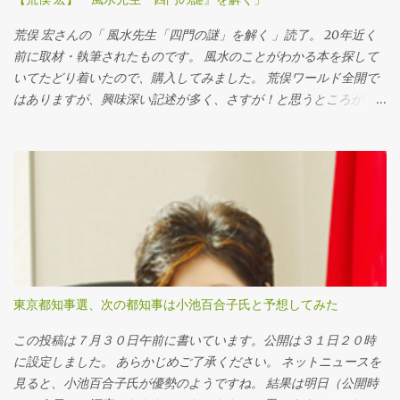
荒俣 宏さんの「 風水先生「四門の謎」を解く 」読了。 20年近く
前に取材・執筆されたものです。 風水のことがわかる本を探して
いてたどり着いたので、購入してみました。 荒俣ワールド全開で
はありますが、興味深い記述が多く、さすが！と思うところが
多々あります。 風水先生「四門の謎」を解く 荒俣 宏 世界文化社
2000-01 売り上げランキング : 334603 Amazonで探す Kindleで探
す 7netで探す by ヨメレバ 四門とは？ まずタイトルにもある「四
門」とは、いったい何のことでしょうか。 簡単に書いてしまう
と、日本を鎮護するための４つの門のことで、東西南北の方位を
守るもののことです。 その４つの門が、常陸の国（現在の茨城
県）から奥州、対馬、小笠原諸島、沖縄にある、ということを、
丹念な取材のもとに書かれたのが、本書「 風水先生「四門の謎」
を解く 」なのです。 そもそも「門」という漢字は、戸という字が
東京都知事選、次の都知事は小池百合子氏と予想してみた
２つ向かい合っている形。 門とは、両開き・観音開きの戸を表し
ています。 中国では、門は神の住まいを守るものとされており、
この投稿は７月３０日午前に書いています。公開は３１日２０時
そこから、神に「問い」かけたり、「聞いて」もらったりする場
に設定しました。 あらかじめご了承ください。 ネットニュースを
所＝門の前、なので門がまえがついているのだそうです。 しか
見ると、小池百合子氏が優勢のようですね。 結果は明日（公開時
も、中国をはじめとする東アジアでは、東西南北の方位をとても